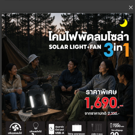
×
KYORITSU 3165 เครื่องตรวจสอบฉนวนแบบเข็ม
5,037.38 ฿
*ราคาไม่รวมภาษีมูลค่าเพิ่ม
เลือกจำนวน ต่อชิ้น
1
ชิ้น
ลัง
1
ชิ้น
โค้ด/คูปองส่วนลด
ซื้อเครื่องวัด KYORITSU รับโค้ดส่วนลด
KYORT100D
100 บาท
ส่วนลดท้ายบิล 5%
HITEK5PER