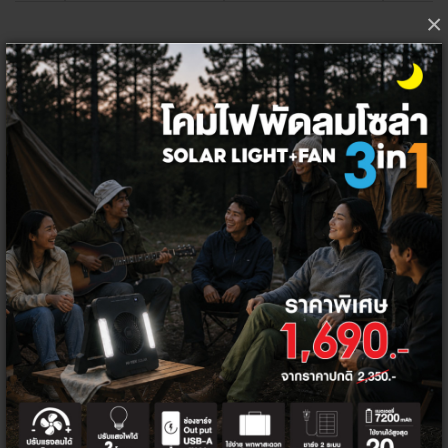
×
KYORITSU 2009R-RMS ดิจิตอลแคล้มป์มิเตอร์
12,990.65 ฿
*ราคาไม่รวมภาษีมูลค่าเพิ่ม
เลือกจำนวน ต่อชิ้น
1
ชิ้น
ลัง
1
ชิ้น
โค้ด/คูปองส่วนลด
ซื้อเครื่องวัด KYORITSU รับโค้ดส่วนลด
KYORT100D
100 บาท
ส่วนลดท้ายบิล 5%
HITEK5PER