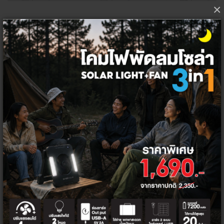
×
KYORITSU 1018 มัลติมิเตอร์แบบดิจิตัล
1,485.98 ฿
*ราคาไม่รวมภาษีมูลค่าเพิ่ม
เลือกจำนวน ต่อชิ้น
1
ชิ้น
ลัง
100
ชิ้น
โค้ด/คูปองส่วนลด
ส่วนลดท้ายบิล 5%
HITEK5PER
จำนวน