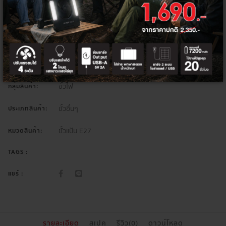
เพิ่มลงตะกร้า
ซื้อเลย
ขั้วไฟ
กลุ่มสินค้า:
ขั้วอื่นๆ
ประเภทสินค้า:
ขั้วแป้น E27
หมวดสินค้า:
TAGS :
แชร์ :
รายละเอียด
สเปค
รีวิว(0)
ดาวน์โหลด