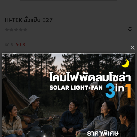
HI-TEK ขั้วแป้น E27
50 ฿
60 ฿
×
เลือกจำนวน ต่อชิ้น
1
ชิ้น
ลัง
200
ชิ้น
โค้ด/คูปองส่วนลด
ส่วนลดท้ายบิล 5%
HITEK5PER
จำนวน