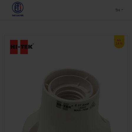
TH
ลด
16%