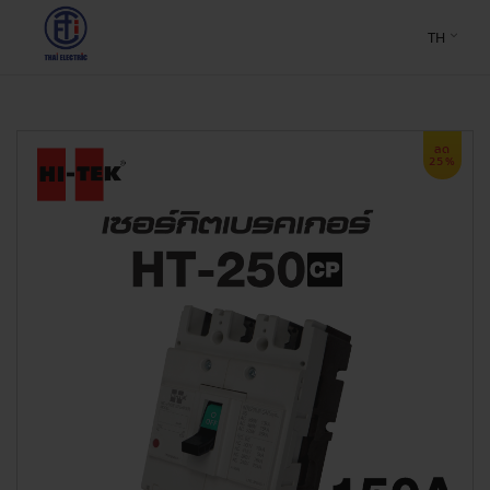
TH
ลด
25%