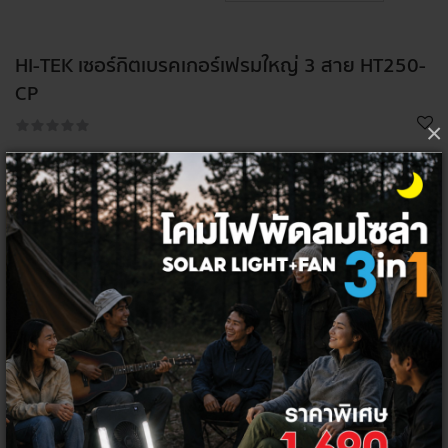
HI-TEK เซอร์กิตเบรคเกอร์เฟรมใหญ่ 3 สาย HT250-
CP
×
2,598 - 2,998 ฿
3,000 - 4,000 ฿
แอมป์
เลือกจำนวน ต่อชิ้น
1
ชิ้น
ลัง
12
ชิ้น
โค้ด/คูปองส่วนลด
ส่วนลดท้ายบิล 5%
HITEK5PER