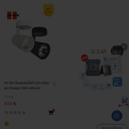
ลด
13%
HI-TEK โคมสปอตไลท์ LED แป้นก
ลม ติดลอย 30W แสงนวล
750 ฿
650 ฿
+
สอบถามเพิ่มเติม