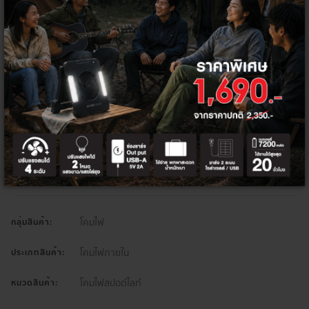
โค้ด/คูปองส่วนลด
ส่วนลดท้ายบิล 5%
HITEK5PER
จำนวน
เพิ่มลงตะกร้า
ซื้อเลย
โคมไฟ
กลุ่มสินค้า:
โคมไฟภายใน
ประเภทสินค้า:
โคมไฟสปอต์ไลท์
หมวดสินค้า: