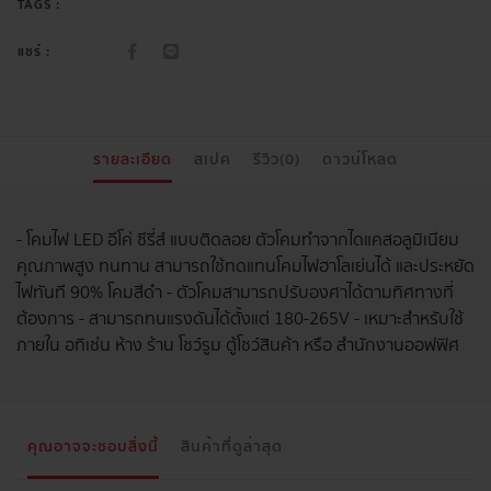
TAGS :
แชร์ :
รายละเอียด
สเปค
รีวิว(0)
ดาวน์โหลด
- โคมไฟ LED อีโค่ ซีรี่ส์ แบบติดลอย ตัวโคมทำจากไดแคสอลูมิเนียม
คุณภาพสูง ทนทาน สามารถใช้ทดแทนโคมไฟฮาโลเย่นได้ และประหยัด
ไฟทันที 90% โคมสีดำ - ตัวโคมสามารถปรับองศาได้ตามทิศทางที่
ต้องการ - สามารถทนแรงดันได้ตั้งแต่ 180-265V - เหมาะสำหรับใช้
ภายใน อทิเช่น ห้าง ร้าน โชว์รูม ตู้โชว์สินค้า หรือ สำนักงานออฟฟิศ
คุณอาจจะชอบสิ่งนี้
สินค้าที่ดูล่าสุด