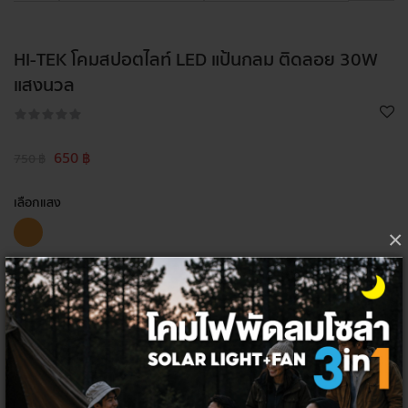
HI-TEK โคมสปอตไลท์ LED แป้นกลม ติดลอย 30W
แสงนวล
650 ฿
750 ฿
เลือกแสง
×
สี
เลือกจำนวน ต่อชิ้น
1
ชิ้น
ลัง
20
ชิ้น