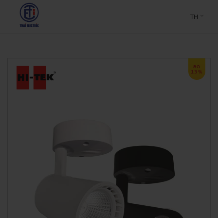
TH
ลด
13%