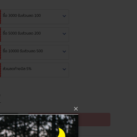
ซื้อ 3000 รับส่วนลด 100
ซื้อ 5000 รับส่วนลด 200
ซื้อ 10000 รับส่วนลด 500
ส่วนลดท้ายบิล 5%
×
ซื้อเลย