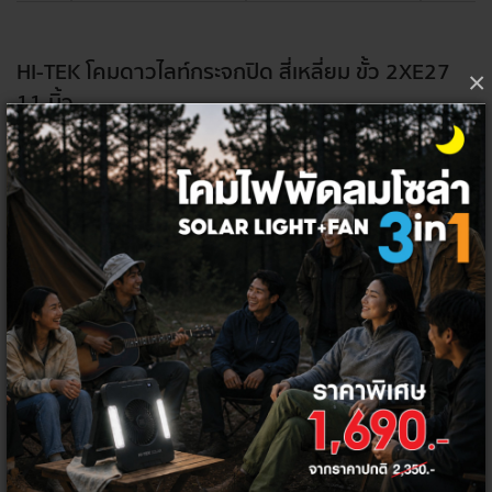
HI-TEK โคมดาวไลท์กระจกปิด สี่เหลี่ยม ขั้ว 2XE27
×
11 นิ้ว
499 ฿
1,600 ฿
สี
ขนาด
เลือกจำนวน ต่อชิ้น
1
ชิ้น
ลัง
6
ชิ้น