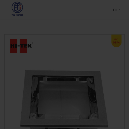
TH
ลด
68%