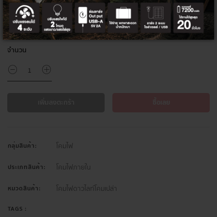
โค้ด/คูปองส่วนลด
ส่วนลดท้ายบิล 5%
HITEK5PER
จำนวน
เพิ่มลงตะกร้า
ซื้อเลย
โคมไฟ
กลุ่มสินค้า:
โคมไฟภายใน
ประเภทสินค้า:
โคมไฟดาวไลท์โคมเปล่า
หมวดสินค้า:
TAGS :