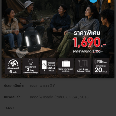
ส่วนลดท้ายบิล 5%
HITEK5PER
จำนวน
เพิ่มลงตะกร้า
ซื้อเลย
หลอดไฟ
กลุ่มสินค้า:
หลอดไฟ แอล อี ดี
ประเภทสินค้า:
หลอดไฟ แอลอีดี ขั้วเสียบ G4 ,G9 , GU10
หมวดสินค้า:
TAGS :