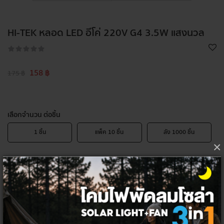
HI-TEK หลอด LED อีโค่ 220V G4 3.5W แสงนวล
158 ฿
175 ฿
เลือกจำนวน ต่อชิ้น
1
ชิ้น
แพ็ค
10
ชิ้น
ลัง
1000
ชิ้น
×
โค้ด/คูปองส่วนลด
ซื้อ 3000 รับส่วนลด 100
DC100
ซื้อ 10000 รับส่วนลด 500
DC500