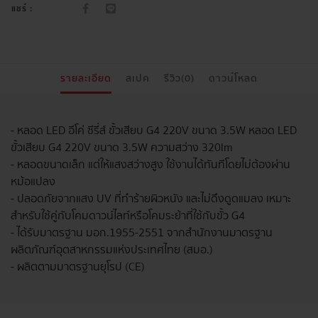
แชร์ :
รายละเอียด
สเปค
รีวิว(0)
ดาวน์โหลด
- หลอด LED อีโค่ ซีรี่ส์ ขั้วเสียบ G4 220V ขนาด 3.5W หลอด LED
ขั้วเสียบ G4 220V ขนาด 3.5W ความสว่าง 320lm
- หลอดขนาดเล็ก แต่ให้แสงสว่างสูง ใช้งานได้ทันทีโดยไม่ต้องผ่าน
หม้อแปลง
- ปลอดภัยจากแสง UV ที่ทำร้ายผิวหนัง และไม่ดึงดูดแมลง เหมาะ
สำหรับใช้คู่กับโคมดาวน์ไลท์หรือโคมระย้าที่ใช้กับขั้ว G4
- ได้รับมาตรฐาน มอก.1955-2551 จากสำนักงานมาตรฐาน
ผลิตภัณฑ์อุตสาหกรรมแห่งประเทศไทย (สมอ.)
- ผลิตตามมาตรฐานยุโรป (CE)