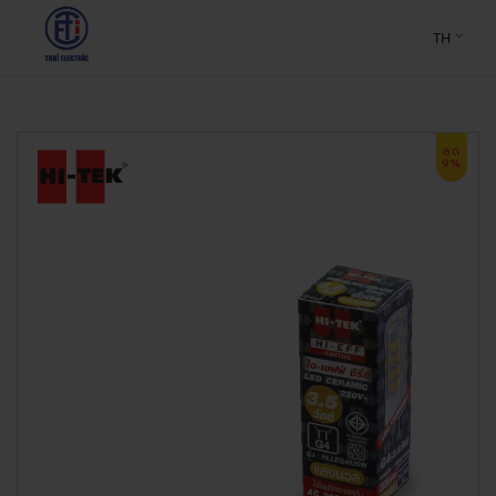
TH
ลด
9%