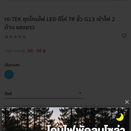
HI-TEK ชุดโคมไฟ LED อีโค่ T8 ขั้ว G13 เข้าไฟ 2
ด้าน แสงขาว
89 - 99 ฿
180 - 225 ฿
เลือกแสง
วัตต์
×
เลือกจำนวน ต่อชิ้น
1
ชิ้น
ลัง
20
ชิ้น