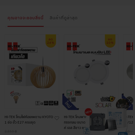
คุณอาจจะชอบสิ่งนี้
สินค้าที่ดูล่าสุด
ลด
ลด
24%
10%
HI-TEK โคมไฟห้อยเพดาน KYOTO
HI-TEK โคมพาเนล LED พลาสติก
HI-TEK 
1 ช่อ ขั้ว E27 ครบชุด
ทรงกลม ขนาด 9W และ 12W อีโ
35/12
ค่ เอส สีขาว แบบฝัง
2,550 ฿
950 - 1