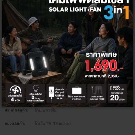
โค้ด/คูปองส่วนลด
ส่วนลดท้ายบิล 5%
HITEK5PER
จำนวน
เพิ่มลงตะกร้า
ซื้อเลย
โคมไฟ
กลุ่มสินค้า:
โคมไฟภายใน
ประเภทสินค้า:
โคมไฟ T5, T8 แอลอีดี
หมวดสินค้า: