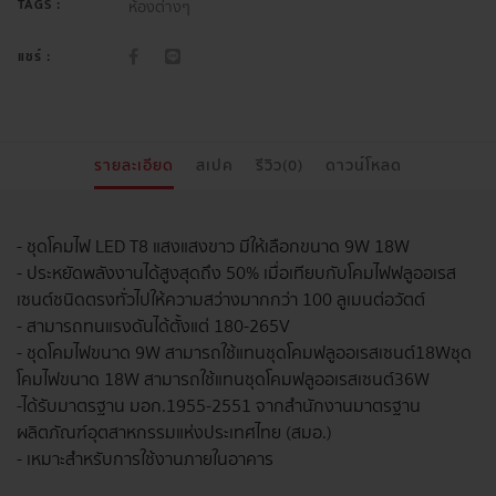
TAGS :
ห้องต่างๆ
แชร์ :
รายละเอียด
สเปค
รีวิว(0)
ดาวน์โหลด
- ชุดโคมไฟ LED T8 แสงแสงขาว มีให้เลือกขนาด 9W 18W
- ประหยัดพลังงานได้สูงสุดถึง 50% เมื่อเทียบกับโคมไฟฟลูออเรส
เซนต์ชนิดตรงทั่วไปให้ความสว่างมากกว่า 100 ลูเมนต่อวัตต์
- สามารถทนแรงดันได้ตั้งแต่ 180-265V
- ชุดโคมไฟขนาด 9W สามารถใช้แทนชุดโคมฟลูออเรสเซนต์ 18W ชุด
โคมไฟขนาด 18W สามารถใช้แทนชุดโคมฟลูออเรสเซนต์ 36W
- ได้รับมาตรฐาน มอก.1955-2551 จากสำนักงานมาตรฐาน
ผลิตภัณฑ์อุตสาหกรรมแห่งประเทศไทย (สมอ.)
- เหมาะสำหรับการใช้งานภายในอาคาร