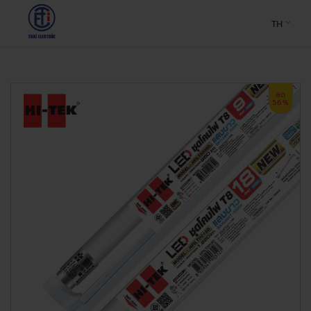
TH
ลด
56%