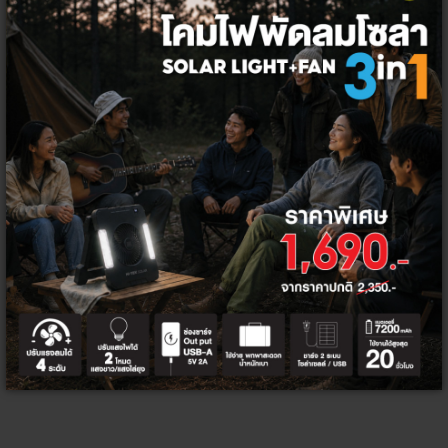
จำนวน
เพิ่มลงตะกร้า
ซื้อเลย
หลอดไฟ
กลุ่มสินค้า:
หลอดไฟ แอล อี ดี
ประเภทสินค้า:
หลอดไฟ แอลอีดี ขั้วเกลียว E27
หมวดสินค้า:
TAGS :
ห้องต่างๆ
แชร์ :