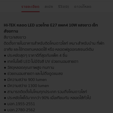
รายละเอียด
สเปค
รีวิว(0)
ดาวน์โหลด
HI-TEK หลอด LED มวยไทย E27 แพค4 10W แสงขาว เซ็ท
สังฆทาน
สีขาว/แสงขาว
ติดตั้งภายในอาคารสำหรับติดโคมดาวไลท์ เหมาะสำหรับบ้าน ที่พัก
อาศัย และใช้ทดแทนหลอดใส้ หรือ หลอดฟลูออเรสเซนต์เดิม
● ประหยัดสุดๆ ราคาดีที่สุดกับแพ็ค 4 ชิ้น
● เทคโนโลยี LED ไม่มีรังสี UV ช่วยถนอมสายตา
● วัสดุหลอดคุณภาพสูง ทนทาน
● ช่วยถนอมสายตา และไม่ดึงดูดแมลง
● มีความสว่าง 900 lumen
● มีความสว่าง 1300 lumen
● สามารถติดตั้งในโคมทุกประเภท รวมถึงโคมดาวไลท์
● ประหยัดไฟได้มากกว่า 90% เมื่อเทียบกับ หลอดไส้ทั่วไป
● มอก.1955-2551
● มอก.2780-2562