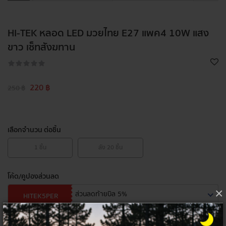
HI-TEK หลอด LED มวยไทย E27 แพค4 10W แสง
ขาว เซ็ทสังฆทาน
220 ฿
250 ฿
เลือกจำนวน ต่อชิ้น
1
ชิ้น
ลัง
20
ชิ้น
โค้ด/คูปองส่วนลด
×
ส่วนลดท้ายบิล 5%
HITEK5PER