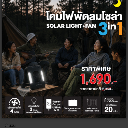
KYORITSU 6315 พาวเวอร์มิเตอร์
157,009.35 ฿
*ราคาไม่รวมภาษีมูลค่าเพิ่ม
เลือกจำนวน ต่อชิ้น
1
ชิ้น
โค้ด/คูปองส่วนลด
ส่วนลดท้ายบิล 5%
HITEK5PER
จำนวน