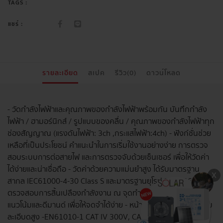
TAGS :
แชร์ :
รายละเอียด
สเปค
รีวิว(0)
ดาวน์โหลด
- วัดกำลังไฟฟ้าและคุณภาพของกำลังไฟฟ้าพร้อมกัน บันทึกกำลัง
ไฟฟ้า / ฮามอร์นิกส์ / รูปแบบของคลื่น / คุณภาพของกำลังไฟฟ้าทุก
ช่องสัญญาณ (แรงดันไฟฟ้า: 3ch ,กระแสไฟฟ้า:4ch) - ฟังก์ชั่นช่วย
เหลือที่เป็นประโยชน์ คำแนะนำในการเริ่มใช้งานอย่างง่าย การตรวจ
สอบระบบการต่อสายไฟ และการตรวจจับด้วยเซ็นเซอร์ เพื่อให้วัดค่า
ได้ง่ายและน่าเชื่อถือ - วัดค่าด้วยความแม่นยำสูง ได้รับมาตรฐาน
สากล IEC61000-4-30 Class S และมาตรฐานยุโรป EN51060 -
ตรวจสอบการสิ้นเปลืองกำลังงาน ณ จุดทำงาน แสดงด้วยกราฟ
แนวโน้มและดีมานด์ เพื่อให้จดจำได้ง่าย - หน้าจอสีแบบ TFT ที่มีความ
ละเอีบดสูง -EN61010-1 CAT IV 300V, CAT III 600V, CAT II