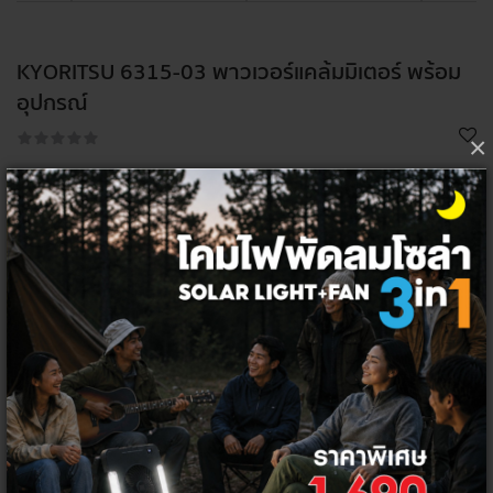
KYORITSU 6315-03 พาวเวอร์แคล้มมิเตอร์ พร้อม
อุปกรณ์
×
215,280.37 ฿
*ราคาไม่รวมภาษีมูลค่าเพิ่ม
เลือกจำนวน ต่อชิ้น
1
ชิ้น
โค้ด/คูปองส่วนลด
ซื้อเครื่องวัด KYORITSU รับโค้ดส่วนลด
KYORT100D
100 บาท