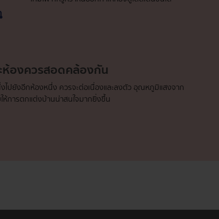
ละห้องควรสอดคล้องกัน
่งไปยังอีกห้องหนึ่ง ควรจะต่อเนื่องและลงตัว อุณหภูมิแสงจาก
วยให้การตกแต่งบ้านน่าสนใจมากยิ่งขึ้น