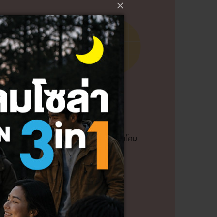
×
บโคมยาว
 ให้ลองใช้โคมไฟระย้าที่เป็นแนวยาว หรือแขวนโคม