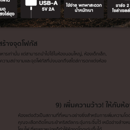
สร้างจุดโฟกัส
าหารเท่านั้น แต่สามารถนำไปใช้ในห้องนอนใหญ่, ห้องเด็กเล็ก,
พิ่มความสง่างามและจุดโฟกัสที่บ่งบอกถึงสไตล์การตกแต่งห้อง
9) เพิ่มความว้าว! ให้กับห
ห้องแต่งตัวเป็นสถานที่ที่เหมาะอย่างยิ่งสำหรับการเพิ่มความโด
คุณจะเลือกติดโคมระย้าคริสตัลกระจุ๋มกระจิ๋มไว้ เหนืออ่างล้าง
โคมไฟ ที่หรูหราหน่อยก็ทำให้ห้องดูโดดเด่นขึ้นได้