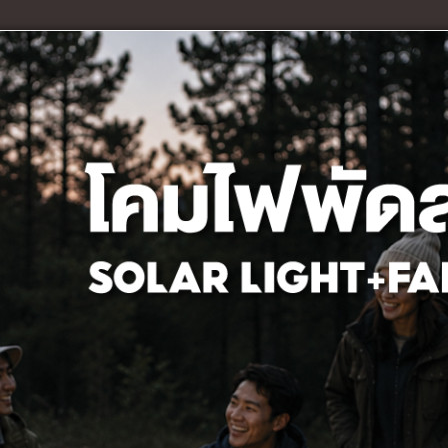
ารจัดไฟหน้ากระจกห้องน้ำที่ถูกต้อง
ะทุกกิจกรรมตรงกระจก ไม่ว่าจะแต่งหน้า โกนหนวด หรือ แปรง
วรติดตั้งโคมไฟที่ด้านบนหรือด้านข้างของกระจกห้องน้ำของ
5) โต๊ะยาวคู่กั
ถ้าห้องอาหารหรือโต๊ะห้องครัวขนาดยาวหรือโต๊ะสี่เหลี่ยมผืนผ้า
ห้อยหลายๆตัวเป็น แนวยาว เรียงตามแนวความยาวของโต๊ะ