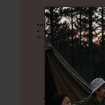
4) สวยหล่อได้ที่เพราะก
ตรงกระจกในห้องน้ำควรหลีกเลี่ยงเงามืด เพรา
ฟัน แสงสว่างควรสว่างสม่ำเสมอ และเพียงพอ ค
คุณ รวมทั้งโคมไฟเพดานที่เหมาะสม