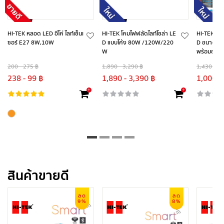
HI-TEK หลอด LED อีโค่ ไลท์เซ็นเ
HI-TEK โคมไฟฟลัดไลท์โซล่า LE
HI-TEK โคม
ซอร์ E27 8W,10W
D แบบโค้ง 80W /120W/220
D ขนาด 10 น
W
พร้อมขายึ
200 - 275 ฿
1,890 - 3,290 ฿
1,430 - 1,
238 - 99 ฿
1,890 - 3,390 ฿
1,000 -
+
+
สินค้าขายดี
ลด
ลด
9%
8%