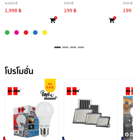
4,200 ฿
590 ฿
590 ฿
1,998 ฿
199 ฿
199 ฿
+
+
โปรโมชั่น
ลด
64%