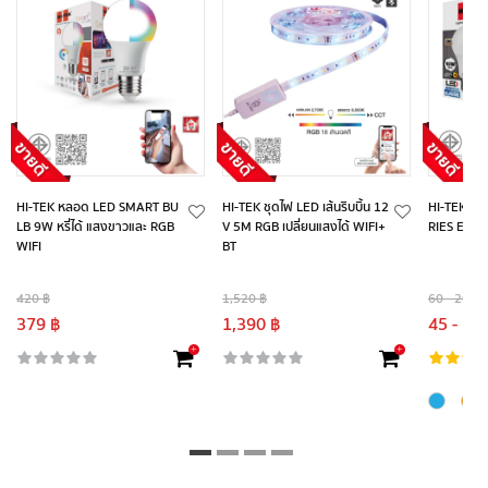
HI-TEK หลอด LED SMART BU
HI-TEK ชุดไฟ LED เส้นริบบิ้น 12
HI-TEK หล
LB 9W หรี่ได้ แสงขาวและ RGB
V 5M RGB เปลี่ยนแสงได้ WIFI+
RIES E27
WIFI
BT
420 ฿
1,520 ฿
60 - 200 ฿
379 ฿
1,390 ฿
45 - 18
+
+