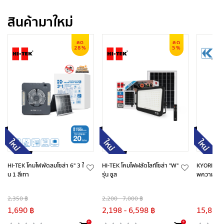
สินค้ามาใหม่
ลด
ลด
28%
5%
HI-TEK โคมไฟพัดลมโซล่า 6" 3 ใ
HI-TEK โคมไฟฝลัดไลท์โซล่า "W"
KYORITSU 
น 1 สีเทา
รุ่น ซูส
พความร้อ
2,350 ฿
2,200 - 7,000 ฿
1,690 ฿
2,198 - 6,598 ฿
15,887.
+
+