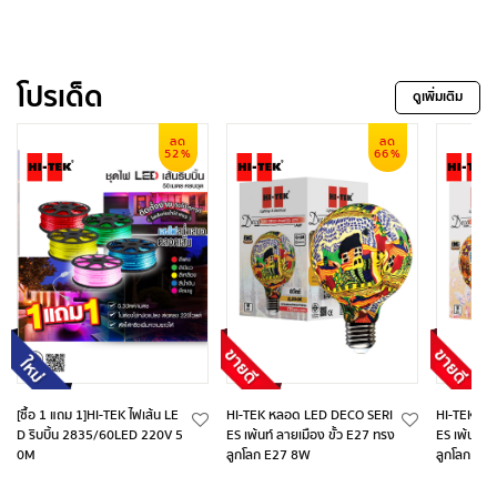
โปรเด็ด
ดูเพิ่มเติม
ลด
ลด
52%
66%
[ซื้อ 1 แถม 1]HI-TEK ไฟเส้น LE
HI-TEK หลอด LED DECO SERI
HI-TEK หล
D ริบบิ้น 2835/60LED 220V 5
ES เพ้นท์ ลายเมือง ขั้ว E27 ทรง
ES เพ้นท์ ล
0M
ลูกโลก E27 8W
ลูกโลก E2