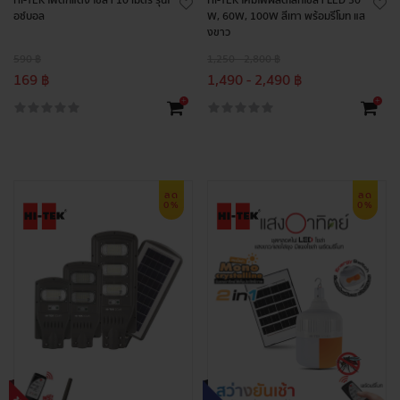
HI-TEK ไฟตกแต่ง โซล่า 10 เมตร รุ่นไ
HI-TEK โคมไฟฝลัดไลท์โซล่า LED 30
อซ์บอล
W, 60W, 100W สีเทา พร้อมรีโมท แส
งขาว
590 ฿
1,250 - 2,800 ฿
169 ฿
1,490 - 2,490 ฿
+
+
ลด
ลด
0%
0%