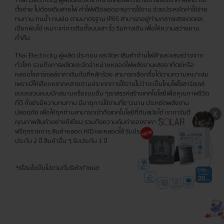
ตั้งง่าย ไม่ต้องเดินสายไฟ ค่าไฟฟรีตลอดอายุการใช้งาน ช่วยประหยัดค่าใช้จ่าย
ทนทาน ทนน้ำ ทนฝน ตามมาตรฐาน IP65 สามารถอยู่ท่ามกลางแสงแดดและ
เปียกฝนได้ เหมาะแก่การติดตั้งบนเสา รั้ว ริมทางเดิน เพื่อให้ความสว่างยาม
ค่ำคืน
Thai Electricity ผู้ผลิต ประกอบ และจัดหาสินค้าด้านไฟฟ้าและแสงสว่างจาก
ทั่วโลก รวมถึงการผลิตและจัดจำหน่ายหลอดไฟพลังงานแสงอาทิตย์หรือ
หลอดโซลาร์เซลล์ ราคาเริ่มต้นที่หลักร้อย สามารถเลือกซื้อได้ตามความเหมาะสม
เพราะมีให้เลือกหลากหลายตามประเภทการใช้งาน ไม่ว่าจะเป็นโคมไฟโซลาร์เซลล์
แบบแขวน แบบปักสนาม หรือแบบอื่น ๆ เราสรรค์สร้างเทคโนโลยีเพื่อคุณภาพชีวิต
ที่ดี ทั้งยังมีความทนทาน มีอายุการใช้งานที่ยาวนาน ประหยัดพลังงาน
ปลอดภัย เพื่อให้ทุกท่านสามารถเข้าถึงเทคโนโลยีที่ทันสมัยได้ เราการันตี
คุณภาพสินค้าอย่างดีเยี่ยม รวมถึงความคุ้มค่าของราคา ซื้อครบ 400 บาท ส่ง
ฟรีทุกรายการ สินค้าหลอด HID และหลอดไส้ รับประกัน 6 เดือน บาลาสต์รับ
ประกัน 2 ปี สินค้าอื่น ๆ รับประกัน 1 ปี
*เงื่อนไขเป็นไปตามที่บริษัทกำหนด