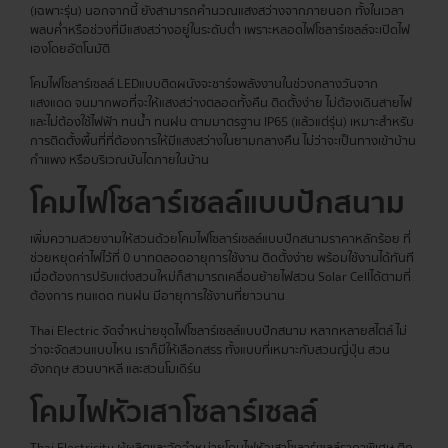
(เฉพาะรุ่น) นอกจากนี้ ยังสามารถคำนวณแสงสว่างจากภายนอก ทั้งในเวลา
พลบค่ำหรือช่วงที่มีแสงสว่างอยู่ในระดับต่ำ เพราะหลอดไฟโซลาร์เซลล์จะเปิดไฟ
เองโดยอัตโนมัติ
โคมไฟโซลาร์เซลล์ LED แบบติดผนัง จะชาร์จพลังงานในช่วงกลางวันจาก
แสงแดด จนมากพอที่จะให้แสงสว่างตลอดทั้งคืน ติดตั้งง่าย ไม่ต้องเดินสายไฟ
และไม่ต้องใช้ไฟฟ้า ทนน้ำ ทนฝน ตามมาตรฐาน IP65 (แล้วแต่รุ่น) เหมาะสำหรับ
การติดตั้งพื้นที่ที่ต้องการให้มีแสงสว่างในยามกลางคืน ไม่ว่าจะเป็นทางเข้าบ้าน
กำแพง หรือบริเวณบันไดภายในบ้าน
โคมไฟโซลาร์เซลล์แบบปักสนาม
เพิ่มความสวยงามให้สวนด้วยโคมไฟโซลาร์เซลล์แบบปักสนาม ราคาหลักร้อย ที่
ช่วยหยุดค่าไฟไว้ที่ 0 บาทตลอดอายุการใช้งาน ติดตั้งง่าย พร้อมใช้งานได้ทันที
เมื่อต้องการปรับแต่งสวนใหม่ก็สามารถเคลื่อนย้ายไฟสวน Solar Cell ได้ตามที่
ต้องการ ทนแดด ทนฝน มีอายุการใช้งานที่ยาวนาน
Thai Electric จัดจำหน่ายชุดไฟโซลาร์เซลล์แบบปักสนาม หลากหลายสไตล์ ไม่
ว่าจะจัดสวนแบบไหน เราก็มีให้เลือกสรร ทั้งแบบที่เหมาะกับสวนญี่ปุ่น สวน
อังกฤษ สวนบาหลี และสวนโมเดิร์น
โคมไฟหัวเสาโซลาร์เซลล์
Thai Electricity ผู้ผลิตและจัดจำหน่ายโคมไฟหัวเสาโซลาร์เซลล์ราคาพิเศษ ติด