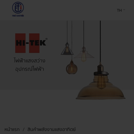
TH
หน้าแรก
สินค้าพลังงานแสงอาทิตย์