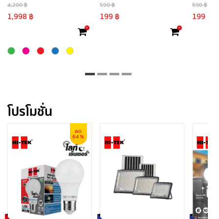
4,200 ฿
590 ฿
590 ฿
1,998 ฿
199 ฿
199 ฿
+
+
โปรโมชั่น
ลด
64%