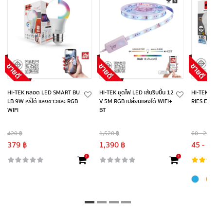
HI-TEK หลอด LED SMART BU
HI-TEK ชุดไฟ LED เส้นริบบิ้น 12
HI-TEK หล
LB 9W หรี่ได้ แสงขาวและ RGB
V 5M RGB เปลี่ยนแสงได้ WIFI+
RIES E27
WIFI
BT
420 ฿
1,520 ฿
60 - 200 ฿
379 ฿
1,390 ฿
45 - 18
+
+