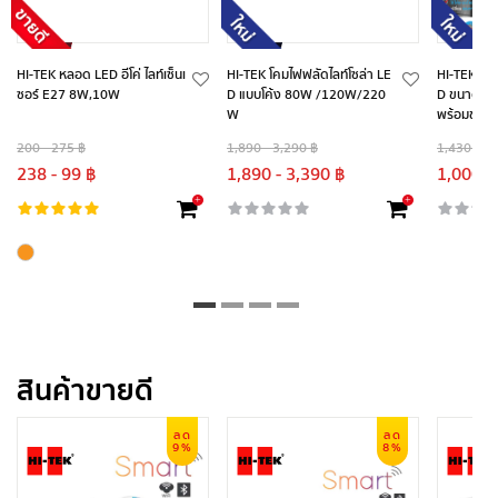
HI-TEK หลอด LED อีโค่ ไลท์เซ็นเ
HI-TEK โคมไฟฟลัดไลท์โซล่า LE
HI-TEK โคม
ซอร์ E27 8W,10W
D แบบโค้ง 80W /120W/220
D ขนาด 10 น
W
พร้อมขายึ
200 - 275 ฿
1,890 - 3,290 ฿
1,430 - 1,
238 - 99 ฿
1,890 - 3,390 ฿
1,000 -
+
+
สินค้าขายดี
ลด
ลด
9%
8%