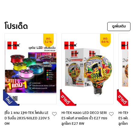
โปรเด็ด
ดูเพิ่มเติม
ลด
ลด
52%
66%
[ซื้อ 1 แถม 1]HI-TEK ไฟเส้น LE
HI-TEK หลอด LED DECO SERI
HI-TEK หล
D ริบบิ้น 2835/60LED 220V 5
ES เพ้นท์ ลายเมือง ขั้ว E27 ทรง
ES เพ้นท์ ล
0M
ลูกโลก E27 8W
ลูกโลก E2