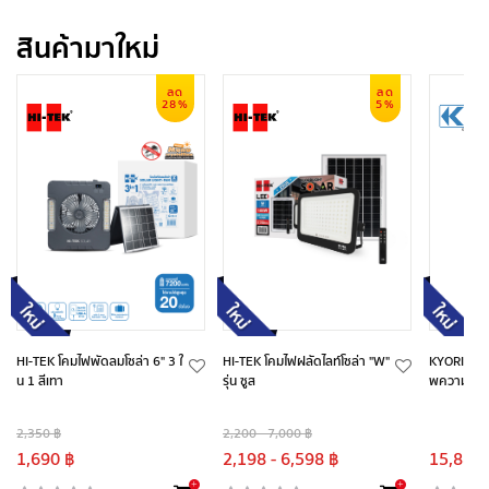
สินค้ามาใหม่
ลด
ลด
28%
5%
HI-TEK โคมไฟพัดลมโซล่า 6" 3 ใ
HI-TEK โคมไฟฝลัดไลท์โซล่า "W"
KYORITSU 
น 1 สีเทา
รุ่น ซูส
พความร้อ
2,350 ฿
2,200 - 7,000 ฿
1,690 ฿
2,198 - 6,598 ฿
15,887.
+
+